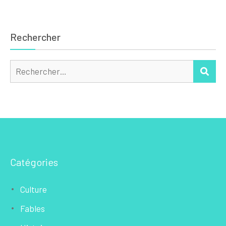
Rechercher
Rechercher :
REC
Catégories
Culture
Fables