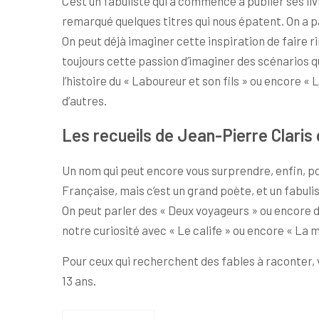
C’est un fabuliste qui a commencé à publier ses liv
remarqué quelques titres qui nous épatent. On a par 
On peut déjà imaginer cette inspiration de faire rir
toujours cette passion d’imaginer des scénarios q
l’histoire du « Laboureur et son fils » ou encore « 
d’autres.
Les recueils de Jean-Pierre Claris 
Un nom qui peut encore vous surprendre, enfin, pou
Française, mais c’est un grand poète, et un fabulist
On peut parler des « Deux voyageurs » ou encore de «
notre curiosité avec « Le calife » ou encore « La m
Pour ceux qui recherchent des fables à raconter, vo
13 ans.