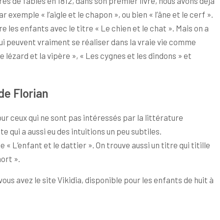
res de fables en 1812, dans son premier livre, nous avons déjà
exemple « l’aigle et le chapon », ou bien « l’âne et le cerf ».
e les enfants avec le titre « Le chien et le chat ». Mais on a
ui peuvent vraiment se réaliser dans la vraie vie comme
Le lézard et la vipère », « Les cygnes et les dindons » et
de Florian
r ceux qui ne sont pas intéressés par la littérature
e qui a aussi eu des intuitions un peu subtiles.
 L’enfant et le dattier ». On trouve aussi un titre qui titille
ort ».
us avez le site Vikidia, disponible pour les enfants de huit à